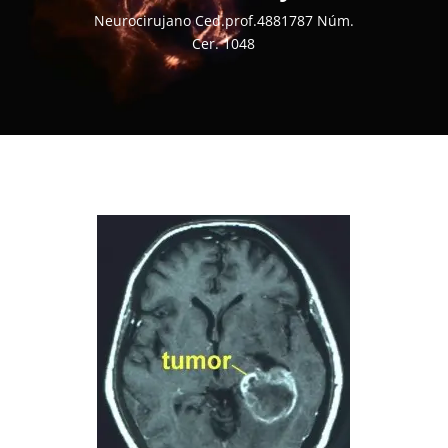
Neurocirujano Ced.prof.4881787 Núm.
Cer. 1048