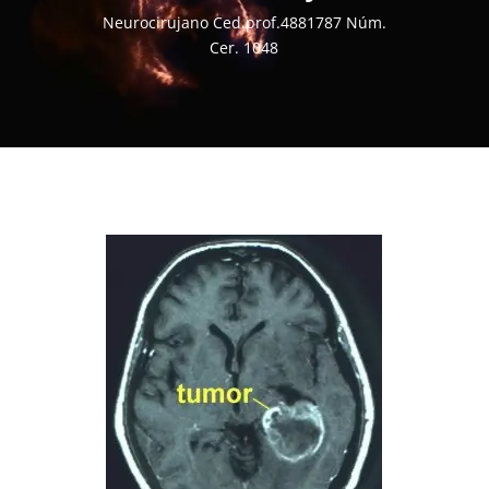
Neurocirujano Ced.prof.4881787 Núm.
Cer. 1048