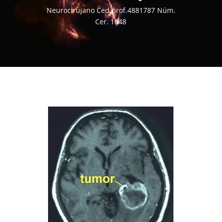
Neurocirujano Ced.prof.4881787 Núm.
Cer. 1048