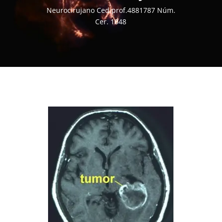
Neurocirujano Ced.prof.4881787 Núm.
Cer. 1048