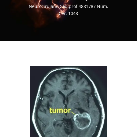
Neurocirujano Ced.prof.4881787 Núm.
Cer. 1048