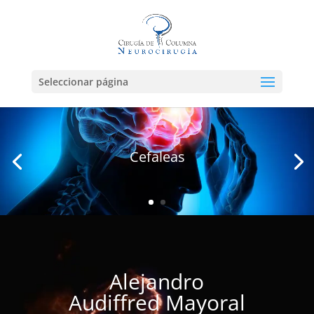
Seleccionar página
Cefaleas
Reproductor
de
vídeo
Alejandro
Audiffred Mayoral