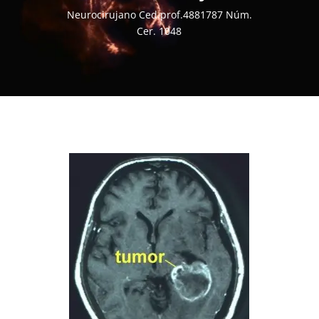
Neurocirujano Ced.prof.4881787 Núm.
Cer. 1048