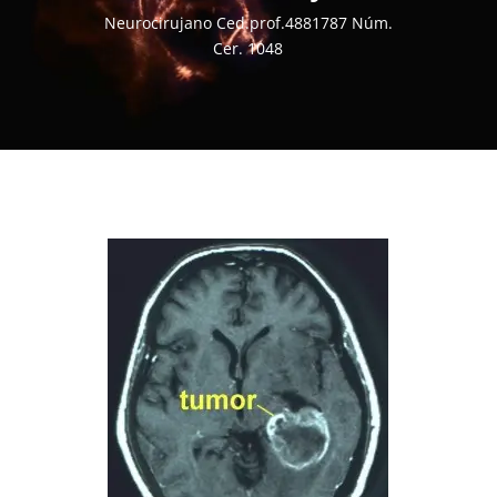
Neurocirujano Ced.prof.4881787 Núm.
Cer. 1048