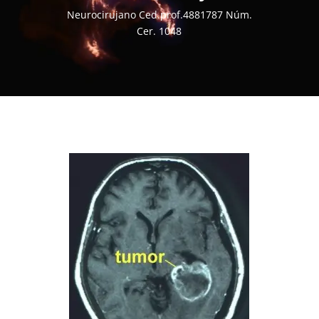
Neurocirujano Ced.prof.4881787 Núm.
Cer. 1048