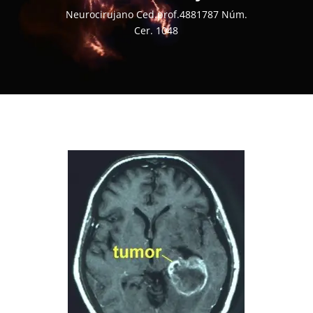
Neurocirujano Ced.prof.4881787 Núm.
Cer. 1048