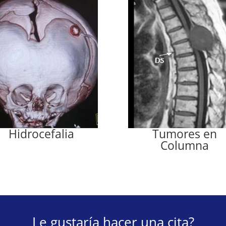
Hidrocefalia
Tumores en
Columna
Le gustaría hacer una cita?