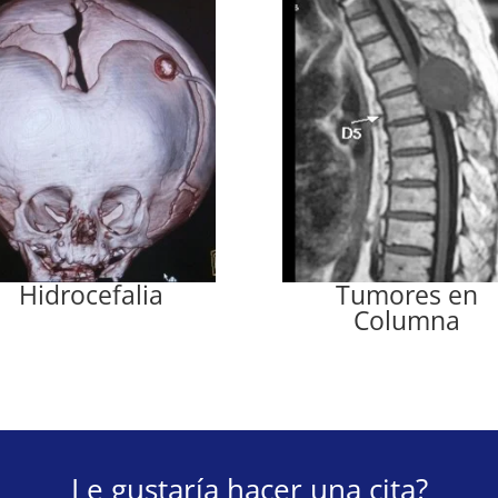
Hidrocefalia
Tumores en
Columna
Le gustaría hacer una cita?