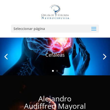
Seleccionar página
Cefaleas
Reproductor
de
vídeo
Alejandro
Audiffred Mayoral