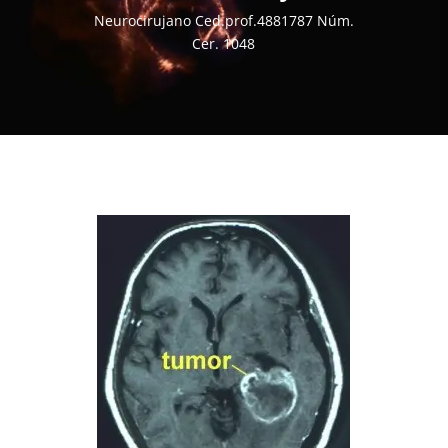
Neurocirujano Ced.prof.4881787 Núm.
Cer. 1048