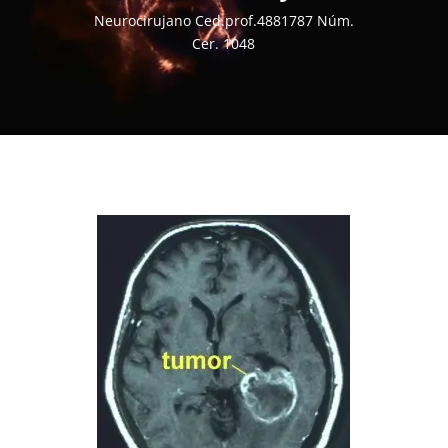
Neurocirujano Ced.prof.4881787 Núm.
Cer. 1048