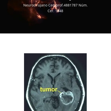
Neurocirujano Ced.prof.4881787 Núm.
Cer. 1048