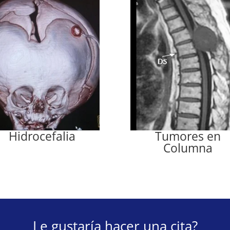
Hidrocefalia
Tumores en
Columna
Le gustaría hacer una cita?