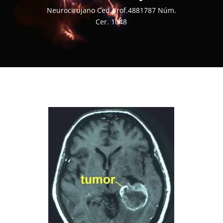
Neurocirujano Ced.prof.4881787 Núm.
Cer. 1048