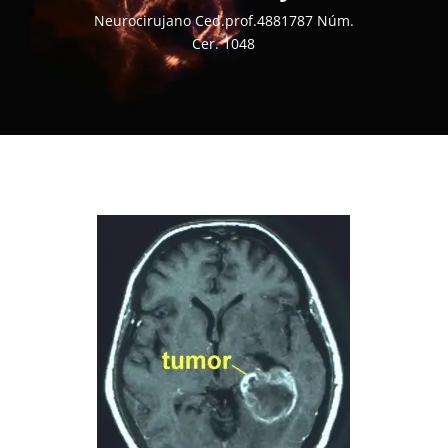
Neurocirujano Ced.prof.4881787 Núm.
Cer. 1048