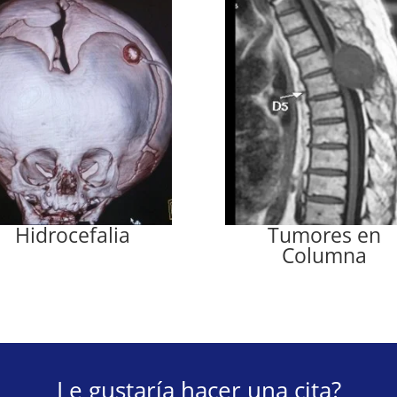
Hidrocefalia
Tumores en
Columna
Le gustaría hacer una cita?