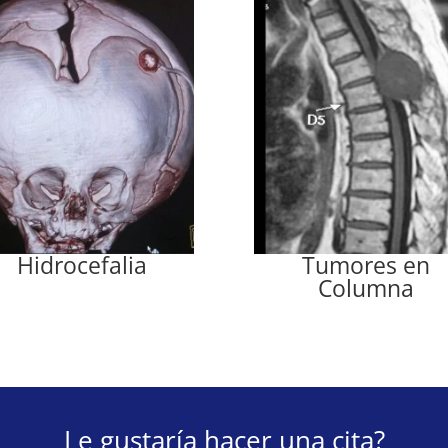
Hidrocefalia
Tumores en
Columna
Le gustaría hacer una cita?