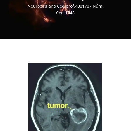
Neurocirujano Ced.prof.4881787 Núm.
Cer. 1048