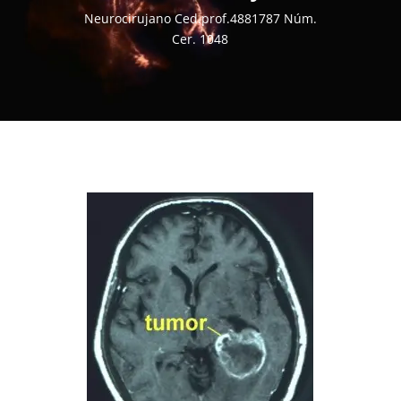
Neurocirujano Ced.prof.4881787 Núm.
Cer. 1048