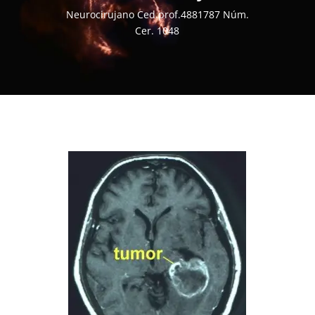
Neurocirujano Ced.prof.4881787 Núm.
Cer. 1048