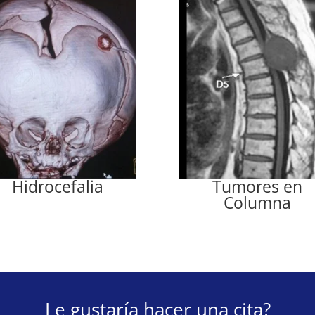
Hidrocefalia
Tumores en
Columna
Le gustaría hacer una cita?