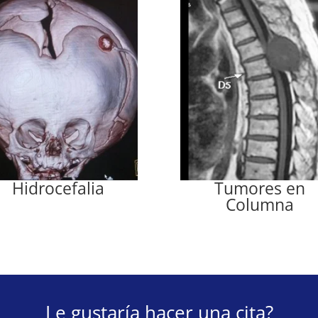
Hidrocefalia
Tumores en
Columna
Le gustaría hacer una cita?