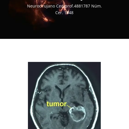
Neurocirujano Ced.prof.4881787 Núm.
Cer. 1048