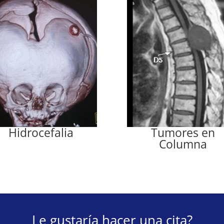
Hidrocefalia
Tumores en
Columna
Le gustaría hacer una cita?