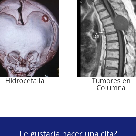
Hidrocefalia
Tumores en
Columna
Le gustaría hacer una cita?