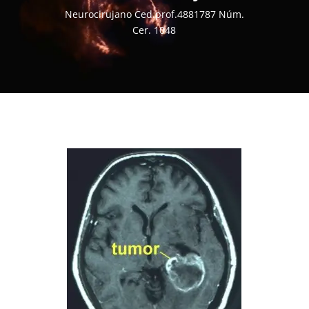
Neurocirujano Ced.prof.4881787 Núm.
Cer. 1048