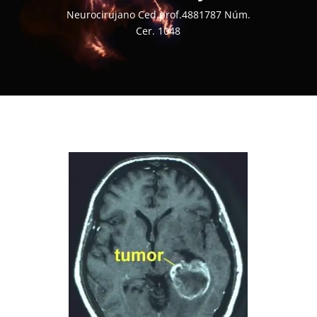
Neurocirujano Ced.prof.4881787 Núm.
Cer. 1048