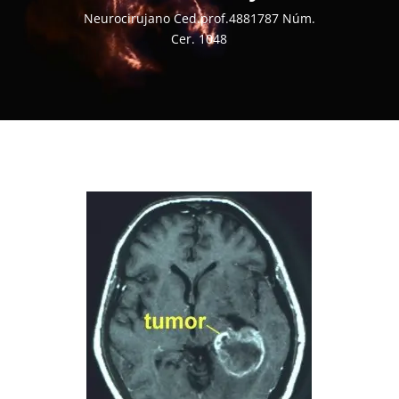
Neurocirujano Ced.prof.4881787 Núm.
Cer. 1048