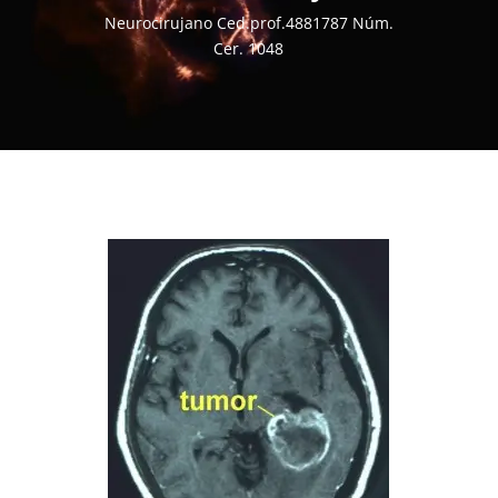
Neurocirujano Ced.prof.4881787 Núm.
Cer. 1048