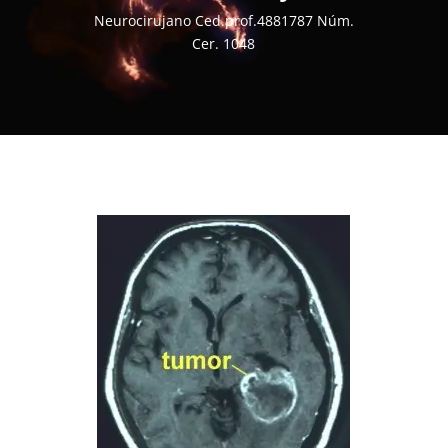
Neurocirujano Ced.prof.4881787 Núm.
Cer. 1048