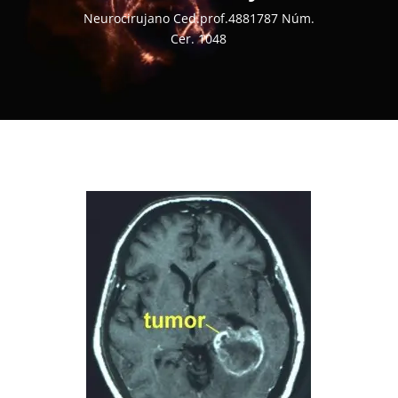
Neurocirujano Ced.prof.4881787 Núm.
Cer. 1048