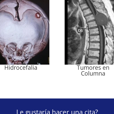
Hidrocefalia
Tumores en
Columna
Le gustaría hacer una cita?