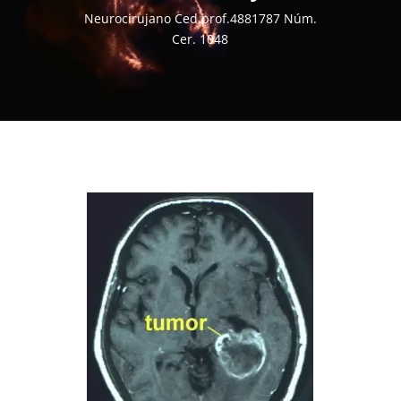
Neurocirujano Ced.prof.4881787 Núm.
Cer. 1048