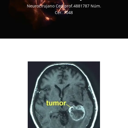
Neurocirujano Ced.prof.4881787 Núm.
Cer. 1048