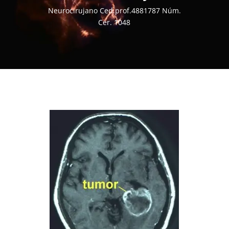
Neurocirujano Ced.prof.4881787 Núm.
Cer. 1048