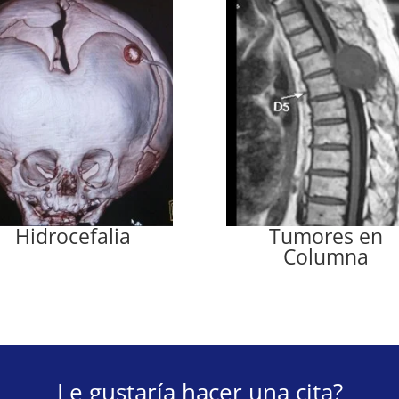
Hidrocefalia
Tumores en
Columna
Le gustaría hacer una cita?