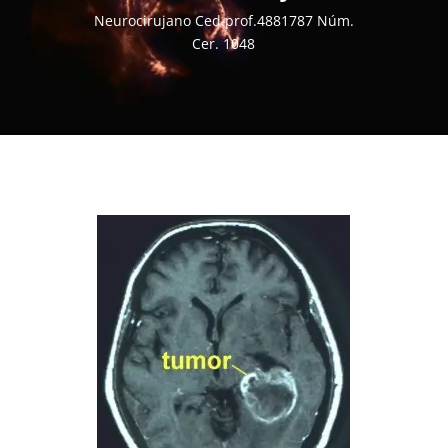
Neurocirujano Ced.prof.4881787 Núm.
Cer. 1048