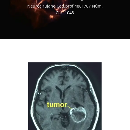
Neurocirujano Ced.prof.4881787 Núm.
Cer. 1048