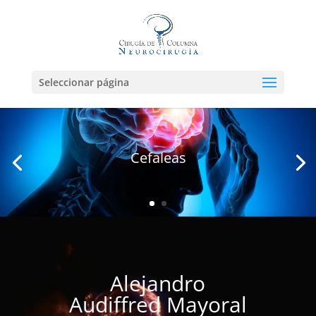
Seleccionar página
Cefaleas
Reproductor
de
vídeo
Alejandro
Audiffred Mayoral