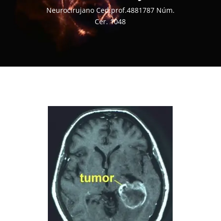
Neurocirujano Ced.prof.4881787 Núm.
Cer. 1048