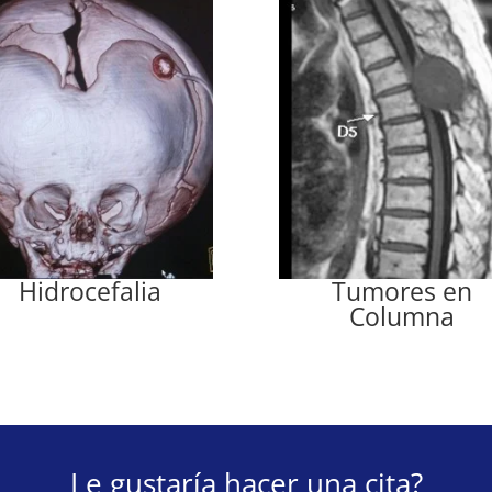
Hidrocefalia
Tumores en
Columna
Le gustaría hacer una cita?