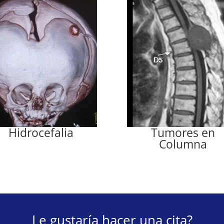
Hidrocefalia
Tumores en
Columna
Le gustaría hacer una cita?