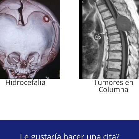
Hidrocefalia
Tumores en
Columna
Le gustaría hacer una cita?