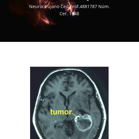
Neurocirujano Ced.prof.4881787 Núm.
Cer. 1048